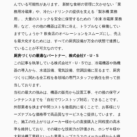
んでいる可能性があります。 新鮮な食材の管理に欠かせない「業
務用冷蔵庫」や、冷たいドリンクの提供を支える「製氷機 業務
用」、大量のストックを安全に保管するための「冷凍 冷蔵庫 業務
用」など、その他の機器は正常に冷え、トラブルなく稼働してい
ますでしょうか？ 飲食店のオペレーションをスムーズにし、売上
を最大化するためには、すべての厨房設備が万全の状態で連携し
ていることが不可欠なのです。
厨房づくりの最適なパートナー、株式会社Y・U・S
この記事を執筆している株式会社Y・U・Sでは、冷蔵機器や熱機
器の導入から、水道設備、電気設備、空調設備に至るまで、厨房
づくりに関わる全工程を各領域の専門スタッフが責任を持って担
当しております。
当社の最大の強みは、機器の販売から設置工事、その後の保守メ
ンテナンスまでを「自社でワンストップ対応」できることです。
外部業者を挟まず中間コストを徹底的に省くことで、お客様にリ
ーズナブルな価格帯で高品質なサービスをご提供しています。 ま
た、施工の仕上がりはメーカー様からの直接購入と同程度の高水
準を維持しており、その確かな技術力が評価され、ホシザキ様や
大和冷機工業様といった業界トップクラスのメーカー様からも継