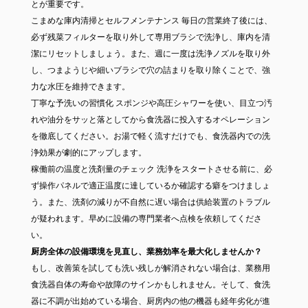
とが重要です。
こまめな庫内清掃とセルフメンテナンス 毎日の営業終了後には、
必ず残菜フィルターを取り外して専用ブラシで洗浄し、庫内を清
潔にリセットしましょう。また、週に一度は洗浄ノズルを取り外
し、つまようじや細いブラシで穴の詰まりを取り除くことで、強
力な水圧を維持できます。
丁寧な予洗いの習慣化 スポンジや高圧シャワーを使い、目立つ汚
れや油分をサッと落としてから食洗器に投入するオペレーション
を徹底してください。お湯で軽く流すだけでも、食洗器内での洗
浄効果が劇的にアップします。
稼働前の温度と洗剤量のチェック 洗浄をスタートさせる前に、必
ず操作パネルで適正温度に達しているか確認する癖をつけましょ
う。また、洗剤の減りが不自然に遅い場合は供給装置のトラブル
が疑われます。早めに設備の専門業者へ点検を依頼してくださ
い。
厨房全体の設備環境を見直し、業務効率を最大化しませんか？
もし、改善策を試しても洗い残しが解消されない場合は、業務用
食洗器自体の寿命や故障のサインかもしれません。そして、食洗
器に不調が出始めている場合、厨房内の他の機器も経年劣化が進