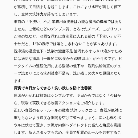
が蓄積して目詰まりを起こします。これにより水圧が著しく低下
し、全体の洗浄力が落ちてしまいます。
事前の「予洗い」不足 業務用食洗器は万能な魔法の機械ではあり
ません。ご飯粒などのデンプン質、とろけたチーズ、こびりつい
た油の塊など、頑固な汚れは食洗器に入れる前の「予洗い」が不
十分だと、1回の洗浄では落としきれないことが多々あります。
洗浄湯の温度低下・洗剤の濃度不足 油汚れをすっきり溶かすため
には適切な湯温（一般的に60度から80度以上）が不可欠です。ピ
ークタイムの連続使用による湯温の低下や、洗剤供給装置のチュ
ーブ詰まりによる洗剤濃度不足も、洗い残しの大きな原因となり
ます。
厨房で今日からできる！洗い残しを防ぐ改善策
原因がわかれば対策はシンプルです。明日からではなく「今日か
ら」現場で実践できる改善アクションをご紹介します。
正しい食器のセットルールの徹底 洗浄ラックには、食器が絶対に
重ならないよう適度な隙間を空けて並べましょう。深いお椀やボ
ウルは伏せて置き、水流が内側へダイレクトに当たる角度を意識
します。新人スタッフも含め、全員で配置のルールを共有するこ