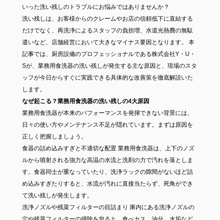
いった洗い残しのトラブルにお悩みではありませんか？
洗い残しは、お客様からのクレームやお店の信頼低下に直結する
だけでなく、再洗浄によるスタッフの負担増、水道光熱費の無駄
遣いなど、店舗経営において大きなマイナス要因となります。 本
記事では、厨房設備のプロフェッショナルである株式会社Y・U・
Sが、業務用食洗器の洗い残しが発生する主な原因と、現場のスタ
ッフが今日からすぐに実践できる具体的な改善策を徹底解説いた
します。
なぜ起こる？業務用食洗器の洗い残しの4大原因
業務用食洗器が本来のパフォーマンスを発揮できない背景には、
日々の使い方やメンテナンス不足が隠れています。まずは原因を
正しく把握しましょう。
食器の詰め込みすぎと不適切な配置 業務用食洗器は、上下のノズ
ルから噴射される強力な高温の水流と洗剤の力で汚れを落としま
す。食器同士が重なっていたり、洗浄ラックの隙間がないほど詰
め込みすぎたりすると、水流が汚れに直接当たらず、死角ができ
て洗い残しが発生します。
洗浄ノズルや残菜フィルターの目詰まり 庫内にある洗浄ノズルの
穴や残菜フィルターの掃除を怠ると、食べカス、油分、水垢など