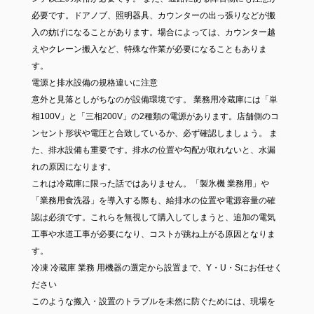
必要です。ドアノブ、照明器具、カウンターの出っ張りなどが搬
入の妨げになることがあります。場合によっては、カウンター越
えやクレーン搬入など、特殊な作業が必要になることもありま
す。
電源と排水設備の規格違いに注意
意外と見落としがちなのが設備環境です。 業務用冷蔵庫には「単
相100V」と「三相200V」の2種類の電源があります。店舗側のコ
ンセント形状や電圧と合致しているか、必ず確認しましょう。 ま
た、排水設備も重要です。排水の位置や勾配が取れないと、水漏
れの原因になります。
これは冷蔵庫に限った話ではありません。「製氷機 業務用」や
「業務用食洗器」を導入する際も、給排水の位置や電源容量の確
認は必須です。これらを無視して購入してしまうと、追加の電気
工事や水道工事が必要になり、コストが跳ね上がる原因となりま
す。
冷凍 冷蔵庫 業務 用機器の選定から設置まで、Y・U・Sにお任せく
ださい
このような搬入・設置のトラブルを未然に防ぐためには、現場を