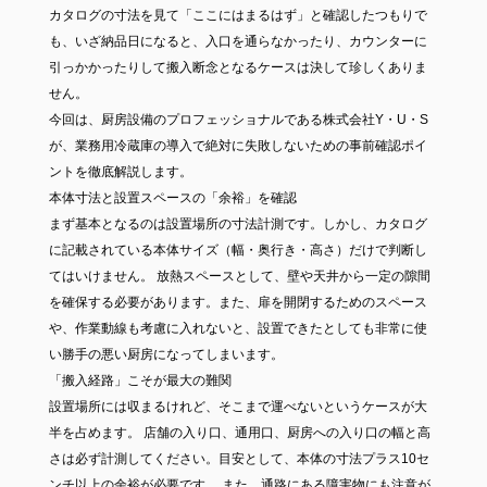
カタログの寸法を見て「ここにはまるはず」と確認したつもりで
も、いざ納品日になると、入口を通らなかったり、カウンターに
引っかかったりして搬入断念となるケースは決して珍しくありま
せん。
今回は、厨房設備のプロフェッショナルである株式会社Y・U・S
が、業務用冷蔵庫の導入で絶対に失敗しないための事前確認ポイ
ントを徹底解説します。
本体寸法と設置スペースの「余裕」を確認
まず基本となるのは設置場所の寸法計測です。しかし、カタログ
に記載されている本体サイズ（幅・奥行き・高さ）だけで判断し
てはいけません。 放熱スペースとして、壁や天井から一定の隙間
を確保する必要があります。また、扉を開閉するためのスペース
や、作業動線も考慮に入れないと、設置できたとしても非常に使
い勝手の悪い厨房になってしまいます。
「搬入経路」こそが最大の難関
設置場所には収まるけれど、そこまで運べないというケースが大
半を占めます。 店舗の入り口、通用口、厨房への入り口の幅と高
さは必ず計測してください。目安として、本体の寸法プラス10セ
ンチ以上の余裕が必要です。 また、通路にある障害物にも注意が