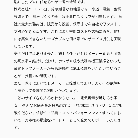
熟知したプロに任せるのが一番の近道です。
株式会社Y・U・Sは、冷蔵機器や熱機器から、水道・電気・空調
設備まで、厨房づくりの全工程を専門スタッフが担当します。 当
社の最大の強みは、販売から設置、保守までを自社でワンストッ
プ対応できる点です。これにより中間コストを大幅に省き、他社
には真似できないリーズナブルな価格帯でのサービス提供を実現
しています。
安さだけではありません。施工の仕上がりはメーカー直系と同等
の高水準を維持しており、ホシザキ様や大和冷機工業様といった
業界トップメーカーからも継続的に施工依頼をいただいているこ
とが、技術力の証明です。
また、保守においてもメーカーと提携しており、万が一の故障時
も安心して長期間ご利用いただけます。
「どのサイズなら入るかわからない」「電気容量が足りるか不
安」 そんなお悩みをお持ちの方は、ぜひ株式会社Y・U・Sにご相
談ください。信頼性・品質・コストパフォーマンスのすべてにお
いて、お客様の最適なパートナーとして全力でサポートいたしま
す。